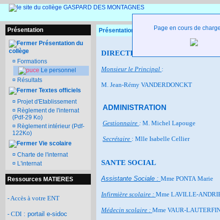
Page en cours de charg
Présentation
Présentation du collège - Le personnel
Présentation du
collège
DIRECTION
¤
Formations
Monsieur le Principal
:
Le personnel
¤
Résultats
M. Jean-Rémy VANDERDONCKT
Textes officiels
¤
Projet d'Etablissement
ADMINISTRATION
¤
Règlement de l'internat
(Pdf-29 Ko)
Gestionnaire
:
M. Michel Lapouge
¤
Règlement intérieur (Pdf-
122Ko)
Secrétaire
:
Mlle Isabelle Cellier
Vie scolaire
¤
Charte de l'internat
SANTE SOCIAL
¤
L'internat
Assistante Sociale :
Mme PONTA Marie
Ressources MATIERES
Infirmière scolaire :
Mme LAVILLE-ANDRIE
- Accès à votre ENT
Médecin scolaire :
Mme VAUR-LAUTERFING
- CDI
: portail e-sidoc