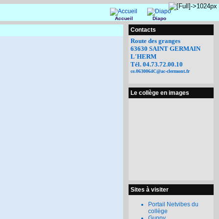
Accueil
Diapo
Contacts
Route des granges
63630 SAINT GERMAIN
L'HERM
Tél. 04.73.72.00.10
ce.0630064C@ac-clermont.fr
Le collège en images
Sites à visiter
Portail Netvibes du
collège
Guppy