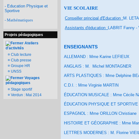
- Education Physique et
VIE SCOLAIRE
Sportive
Conseiller principal d'Education :
M. LETA
- Mathématiques
Assistants d'éducation :
LABRIT Fanny - 
Projets pédagogiques
Ateliers
ENSEIGNANTS
d'activités
¤
Club lecture
ALLEMAND : Mme Karine LEFIEUX
¤
Club presse
¤
Groupe HR
ANGLAIS : M. Michel MONTAGNER
¤
UNSS
ARTS PLASTIQUES : Mme Delphine B
Voyages
pédagogiques
C.D.I. : Mme Virginie MARTIN
¤
Stage sportif
ÉDUCATION MUSICALE : Mme Cécile 
¤
Verdun : Mai 2014
ÉDUCATION PHYSIQUE ET SPORTIVE 
ESPAGNOL : Mme ORILLON Christiane
HISTOIRE ET GÉOGRAPHIE : Mme Mari
LETTRES MODERNES : M. Florine VIEI