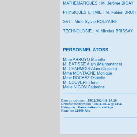
MATHÉMATIQUES : M. Jérôme BIGAY
PHYSIQUES CHIMIE : M. Fabien BRUH
SVT : Mme Sylvie ROUZAIRE
TECHNOLOGIE : M. Nicolas BRISSAY
PERSONNEL ATOSS
Mme ARROYO Marielle
M. BATISSE Alain (Maintenance)
M. CHARMOIS Alain (Cuisine)
Mme MONTAGNE Monique
Mme ROCHEZ Danielle
M. COUVERT Henri
Melle NIGON Catherine
Date de création :
25/11/2014 @ 14:20
Dernière modification :
25/11/2014 @ 14:41
Catégorie :
Présentation du collège
Page lue
11840 fois