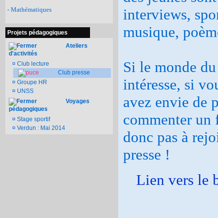
- Mathématiques
interviews, spor
musique, poème
Projets pédagogiques
Ateliers
d'activités
Si le monde du
¤
Club lecture
Club presse
intéresse, si vo
¤
Groupe HR
¤
UNSS
avez envie de p
Voyages
pédagogiques
commenter un fa
¤
Stage sportif
¤
Verdun : Mai 2014
donc pas à rejo
presse !
Lien vers le