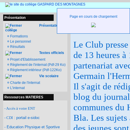
Page en cours de chargement
Présentation
Ateliers d'activités - Club presse
Présentation du
collège
¤
Formations
¤
Le personnel
Le Club presse 
¤
Résultats
de 13 heures à
Textes officiels
¤
Projet d'Etablissement
partenariat ave
¤
Règlement de l'internat (Pdf-29 Ko)
¤
Règlement intérieur (Pdf-122Ko)
Germain l'Her
Vie scolaire
¤
Charte de l'internat
Il s'agit de réd
¤
L'internat
blog du journa
Ressources MATIERES
communes du Ha
- Accès à votre ENT
Bla.
Les sujets
- CDI
: portail e-sidoc
des jeunes sont 
- Education Physique et Sportive