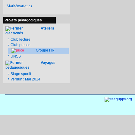
- Mathématiques
Projets pédagogiques
Ateliers
d'activités
¤
Club lecture
¤
Club presse
Groupe HR
¤
UNSS
Voyages
pédagogiques
¤
Stage sportif
¤
Verdun : Mai 2014
Documen