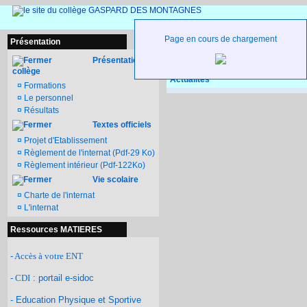
Page en cours de chargement
Présentation
Ateliers d'activités - Groupe HR
Présentation du
collège
Actualités
¤
Formations
¤
Le personnel
¤
Résultats
Textes officiels
¤
Projet d'Etablissement
¤
Règlement de l'internat (Pdf-29 Ko)
¤
Règlement intérieur (Pdf-122Ko)
Vie scolaire
¤
Charte de l'internat
¤
L'internat
Ressources MATIERES
- Accès à votre ENT
- CDI
: portail e-sidoc
- Education Physique et Sportive