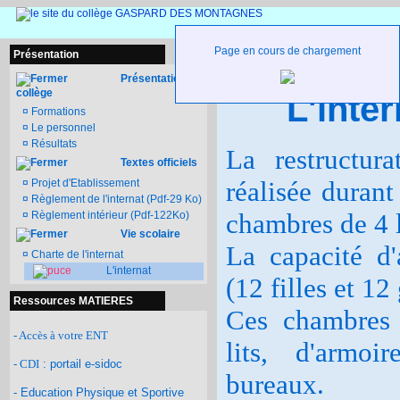
Page en cours de chargement
Présentation
Vie scolaire - L'internat
Présentation du
collège
L'inte
¤
Formations
¤
Le personnel
¤
Résultats
La restructura
Textes officiels
réalisée durant
¤
Projet d'Etablissement
¤
Règlement de l'internat (Pdf-29 Ko)
chambres de 4 l
¤
Règlement intérieur (Pdf-122Ko)
Vie scolaire
La capacité d'
¤
Charte de l'internat
L'internat
(12 filles et 12
Ressources MATIERES
Ces chambres 
- Accès à votre ENT
lits, d'armo
- CDI
: portail e-sidoc
bureaux.
- Education Physique et Sportive