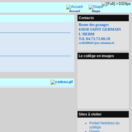
Accueil
Diapo
Contacts
Route des granges
63630 SAINT GERMAIN
L'HERM
Tél. 04.73.72.00.10
ce.0630064C@ac-clermont.fr
Le collège en images
Sites à visiter
Portail Netvibes du
collège
Guppy