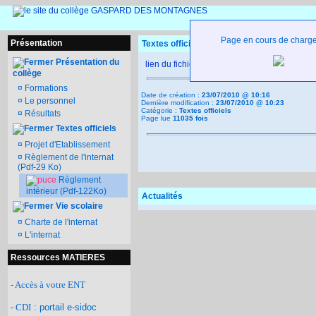
Page en cours de charg
Présentation
Textes officiels - Règlement intérieur (Pdf-
Présentation du
lien du fichier pdf
collège
¤
Formations
Date de création :
23/07/2010 @ 10:16
¤
Le personnel
Dernière modification :
23/07/2010 @ 10:23
Catégorie :
Textes officiels
¤
Résultats
Page lue
11035 fois
Textes officiels
¤
Projet d'Etablissement
¤
Règlement de l'internat
(Pdf-29 Ko)
Règlement
intérieur (Pdf-122Ko)
Actualités
Vie scolaire
¤
Charte de l'internat
¤
L'internat
Ressources MATIERES
- Accès à votre ENT
- CDI
: portail e-sidoc